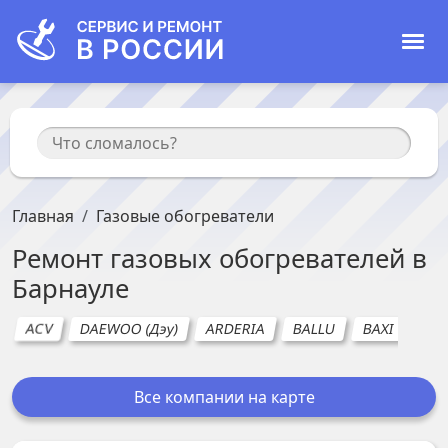
Главная
Газовые обогреватели
Ремонт
газовых обогревателей
в
Барнауле
ACV
DAEWOO (Дэу)
ARDERIA
BALLU
BAXI
BER
Все компании на карте