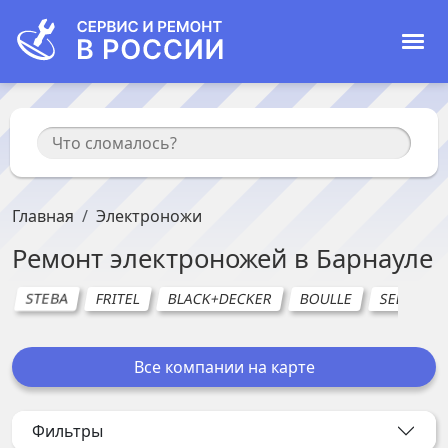
Главная
Электроножи
Ремонт
электроножей
в
Барнауле
STEBA
FRITEL
BLACK+DECKER
BOULLE
SEB
CL
Все компании на карте
Фильтры