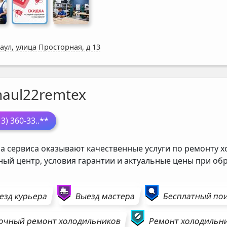
аул, улица Просторная, д 13
naul22remtex
13) 360-33
..**
а сервиса оказывают качественные услуги по ремонту х
ный центр, условия гарантии и актуальные цены при о
езд курьера
Выезд мастера
Бесплатный пои
очный ремонт
холодильников
Ремонт
холодильн