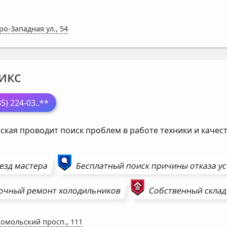
ро-Западная ул., 54
икс
85) 224-03
..**
ская проводит поиск проблем в работе техники и каче
езд мастера
Бесплатный поиск причины отказа у
очный ремонт
холодильников
Собственный склад
омольский просп., 111