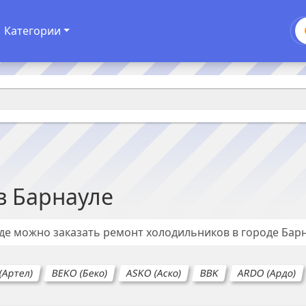
Категории
в
Барнауле
где можно заказать ремонт
холодильников
в городе
Бар
(Артел)
BEKO (Беко)
ASKO (Аско)
BBK
ARDO (Ардо)