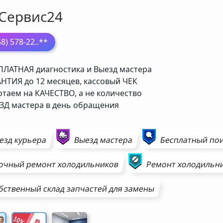
Сервис24
58) 578-22
..**
ЛАТНАЯ диагностика и Выезд мастера
НТИЯ до 12 месяцев, кассовый ЧЕК
таем на КАЧЕСТВО, а не количество
Д мастера в день обращения
езд курьера
Выезд мастера
Бесплатный пои
очный ремонт
холодильников
Ремонт
холодильн
бственный склад запчастей для замены