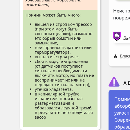
охлаждает)
Неиспр
Причин может быть много:
повреж
вышел из строя компрессор
(при этом могут быть
слышны щелчки), возможно
Вы
это обрыв обмотки или
замыкание,
неисправность датчика или
терморегулятора,
Влас
вышло из строя реле,
сбой в модуле управления
(от датчиков поступают
сигналы о необходимости
включить мотор, но плата не
воспринимает их или не
передает сигнал на мотор),
утечка хладагента,
в капиллярной трубке
испарителя произошла
Помимо
разгерметизация и
абсорб
образовался ледяной тромб,
в результате чего получился
узкосп
засор
Соврем
образц