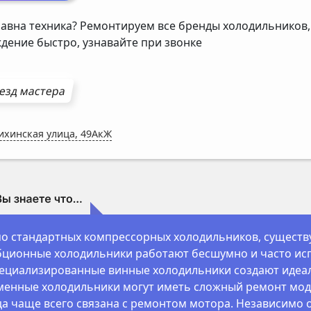
авна техника? Ремонтируем все бренды холодильников,
дение быстро, узнавайте при звонке
езд мастера
ихинская улица, 49АкЖ
 стандартных компрессорных холодильников, существу
ционные холодильники работают бесшумно и часто исп
ециализированные винные холодильники создают идеал
енные холодильники могут иметь сложный ремонт модул
а чаще всего связана с ремонтом мотора. Независимо о