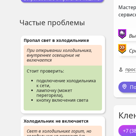
Мастер
сервис
Частые проблемы
Вы
Пропал свет в холодильнике
Ср
При открывании холодильника,
внутреннее освещение не
включается
прос
Стоит проверить:
подключение холодильника
к сети,
По
лампочку (может
перегорела),
кнопку включения света
Кле
Холодильник не включается
+7 (3
Свет в холодильнике горит, но
холодильник не морозит (не