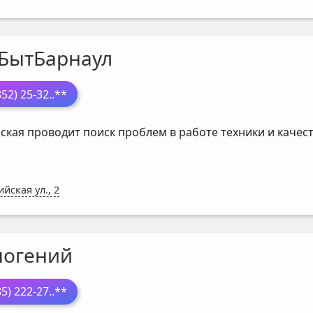
БытБарнаул
852) 25-32
..**
ская проводит поиск проблем в работе техники и каче
ийская ул., 2
ногений
85) 222-27
..**