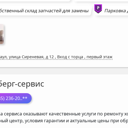
бственный склад запчастей для замены
Парковка 
аул, улица Сиреневая, д 12
,
Вход с торца , первый этаж
берг-сервис
85) 236-20
..**
а сервиса оказывают качественные услуги по ремонту х
ный центр, условия гарантии и актуальные цены при о