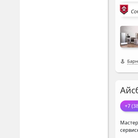
Со
Барн
Айс
+7 (3
Мастер
сервис