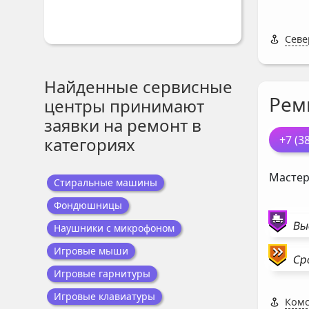
Севе
Найденные сервисные
Рем
центры принимают
заявки на ремонт в
+7 (3
категориях
Мастер
Стиральные машины
Фондюшницы
Вы
Наушники с микрофоном
Игровые мыши
Ср
Игровые гарнитуры
Игровые клавиатуры
Комс