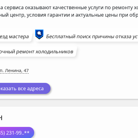
а сервиса оказывают качественные услуги по ремонту х
ный центр, условия гарантии и актуальные цены при о
езд мастера
Бесплатный поиск причины отказа у
очный ремонт
холодильников
п. Ленина, 47
казать все адреса
н
85) 231-99
..**