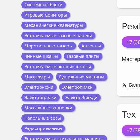
Системные блоки
Игровые мониторы
Рем
Механические клавиатуры
Встраиваемые газовые панели
+7 (3
Морозильные камеры
Антенны
Винные шкафы
Газовые плиты
Мастер
Встраиваемые винные шкафы
Массажеры
Сушильные машины
Балт
Электроножи
Электропилки
Электрогрелки
Электробигуди
Массажные ванночки
Тех
Напольные весы
Радиоприемники
+7 (3
Встраиваемые стиральные машины