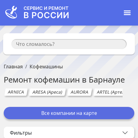
Главная
Кофемашины
Ремонт
кофемашин
в
Барнауле
ARNICA
ARESA (Ареса)
AURORA
ARTEL (Артел)
A
Все компании на карте
Фильтры