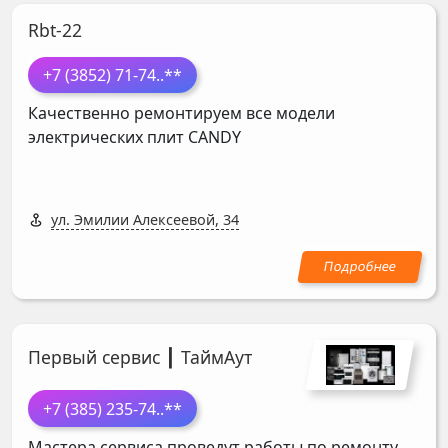
Rbt-22
+7 (3852) 71-74
..**
Качественно ремонтируем все модели
электрических плит
CANDY
ул. Эмилии Алексеевой, 34
Первый сервис ┃ ТаймАут
+7 (385) 235-74
..**
Мастера сервиса проведут работы по ремонту