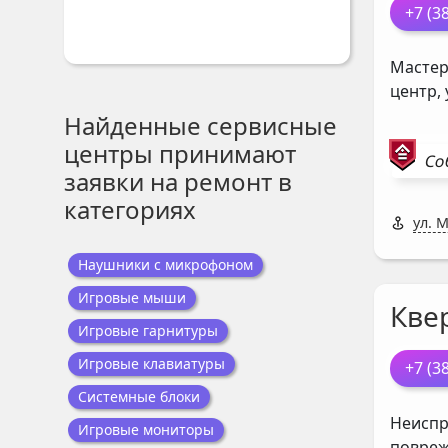
+7 (3
Мастер
центр,
Найденные сервисные
центры принимают
Со
заявки на ремонт в
категориях
ул. 
Наушники с микрофоном
Игровые мыши
Кве
Игровые гарнитуры
Игровые клавиатуры
+7 (3
Системные блоки
Неиспр
Игровые мониторы
повреж