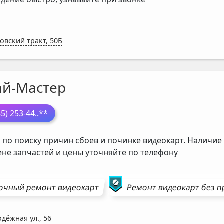
овский тракт, 50Б
ай-Мастер
85) 253-44
..**
 по поиску причин сбоев и починке видеокарт. Наличие 
ене запчастей и цены уточняйте по телефону
очный ремонт
видеокарт
Ремонт
видеокарт
без п
дёжная ул., 56