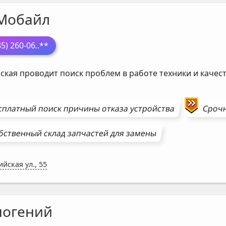
Мобайл
85) 260-06
..**
ская проводит поиск проблем в работе техники и каче
сплатный поиск причины отказа устройства
Сроч
бственный склад запчастей для замены
ийская ул., 55
ногений