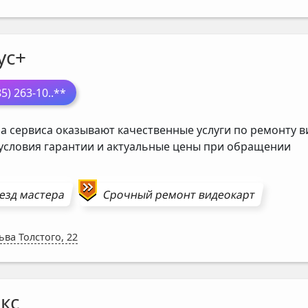
ус+
85) 263-10
..**
а сервиса оказывают качественные услуги по ремонту в
 условия гарантии и актуальные цены при обращении
езд мастера
Срочный ремонт
видеокарт
Льва Толстого, 22
кс