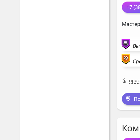
+7 (3
Мастер
Вы
Ср
прос
По
Ком