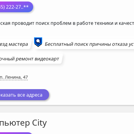
85) 222-27
..**
ская проводит поиск проблем в работе техники и каче
езд мастера
Бесплатный поиск причины отказа у
очный ремонт
видеокарт
п. Ленина, 47
казать все адреса
пьютер City