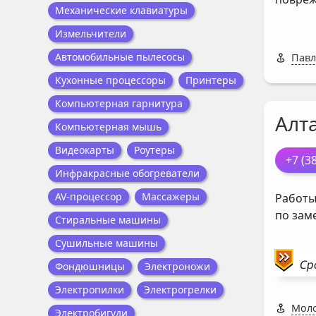
Механические клавиатуры
Измельчители
Автомобильные пылесосы
Павл
Кухонные процессоры
Принтеры
Компьютерная гарнитура
Алт
Компьютерная мышь
Видеокарты
Роутеры
+7 (3
Инфракрасные обогреватели
AV-процессор
Массажеры
Работы
по зам
Стиральные машины
Сушильные машины
Ср
Фондюшницы
Электроножи
Электропилки
Электрогрелки
Моло
Электробигуди