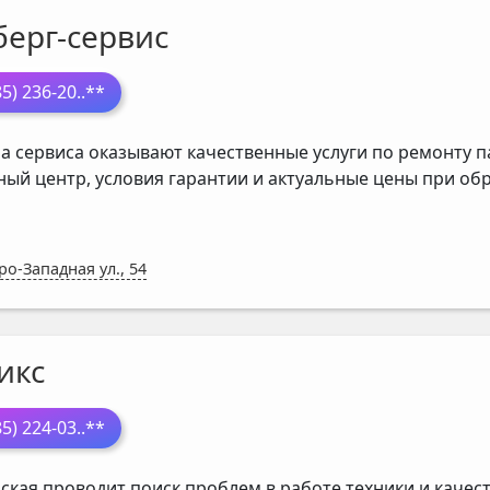
берг-сервис
85) 236-20
..**
а сервиса оказывают качественные услуги по ремонту п
ный центр, условия гарантии и актуальные цены при о
ро-Западная ул., 54
икс
85) 224-03
..**
ская проводит поиск проблем в работе техники и каче