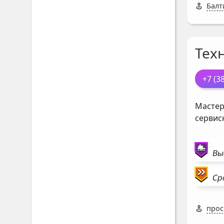
Балт
Тех
+7 (3
Мастер
сервис
Вы
Ср
прос