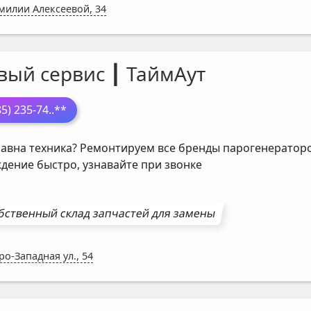
Эмилии Алексеевой, 34
вый сервис ┃ ТаймАут
85) 235-74
..**
авна техника? Ремонтируем все бренды парогенераторо
дение быстро, узнавайте при звонке
бственный склад запчастей для замены
ро-Западная ул., 54