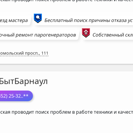
езд мастера
Бесплатный поиск причины отказа у
очный ремонт
парогенераторов
Собственный скл
омольский просп., 111
БытБарнаул
852) 25-32
..**
ская проводит поиск проблем в работе техники и каче