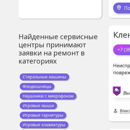
По
Кле
Найденные сервисные
центры принимают
+7 (3
заявки на ремонт в
категориях
Неиспр
повреж
Стиральные машины
Фондюшницы
Вы
Наушники с микрофоном
Игровые мыши
Влас
Игровые гарнитуры
Игровые клавиатуры