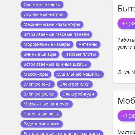
Системные блоки
Быт
Игровые мониторы
+7 (3
Механические клавиатуры
Встраиваемые газовые панели
Работы
Морозильные камеры
Антенны
услуги
Винные шкафы
Газовые плиты
Встраиваемые винные шкафы
ул. 
Массажеры
Сушильные машины
Электроножи
Электропилки
Электрогрелки
Электробигуди
Моб
Массажные ванночки
Напольные весы
+7 (3
Радиоприемники
Мастер
Встраиваемые стиральные машины