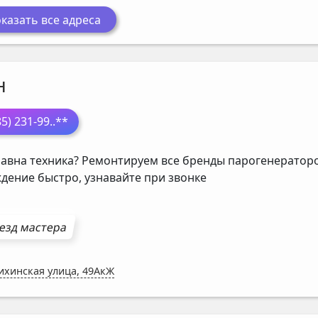
казать все адреса
н
85) 231-99
..**
авна техника? Ремонтируем все бренды парогенераторо
дение быстро, узнавайте при звонке
езд мастера
ихинская улица, 49АкЖ