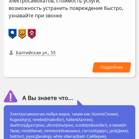
электросамокатов, стоимость услуги,
возможность устранить повреждение быстро,
узнавайте при звонке
Балтийская ул., 55
Электросамокатам любых марок, таким как: Xiaomi(Сяоми),
Kugoo(Кугу), ninebot(Найнбот), halten(Халтен),
dualtron(Дуалтрон), ultron(Ультрон), iconbit(Айконбит), e-twow(И-
Твов), mini(Мини), inmotion(Инмошен), currus(Куррус), jack(Джек),
hot(Хот), joyor(Джойор), white siberia(Вайт Сайберия),