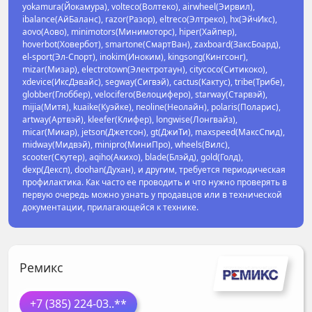
yokamura(Йокамура), volteco(Волтеко), airwheel(Эирвил),
ibalance(АйБаланс), razor(Разор), eltreco(Элтреко), hx(ЭйчИкс),
aovo(Аово), minimotors(Минимоторс), hiper(Хайпер),
hoverbot(Ховербот), smartone(СмартВан), zaxboard(ЗаксБоард),
el-sport(Эл-Спорт), inokim(Иноким), kingsong(Кингсонг),
mizar(Мизар), electrotown(Электротаун), citycoco(Ситикоко),
xdevice(ИксДэвайс), segway(Сигвэй), cactus(Кактус), tribe(Трибе),
globber(Глоббер), velocifero(Велоциферо), starway(Старвэй),
mijia(Митя), kuaike(Куэйке), neoline(Неолайн), polaris(Поларис),
artway(Артвэй), kleefer(Клифер), longwise(Лонгвайз),
micar(Микар), jetson(Джетсон), gt(ДжиТи), maxspeed(МаксСпид),
midway(Мидвэй), minipro(МиниПро), wheels(Вилс),
scooter(Скутер), aqiho(Акихо), blade(Блэйд), gold(Голд),
dexp(Дексп), doohan(Духан), и другим, требуется периодическая
профилактика. Как часто ее проводить и что нужно проверять в
первую очередь можно узнать у продавцов или в технической
документации, прилагающейся к технике.
Ремикс
+7 (385) 224-03
..**