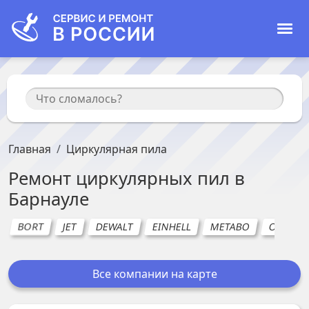
Главная
Циркулярная пила
Ремонт
циркулярных пил
в
Барнауле
BORT
JET
DEWALT
EINHELL
METABO
OASIS
Все компании на карте